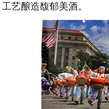
工艺酿造馥郁美酒。