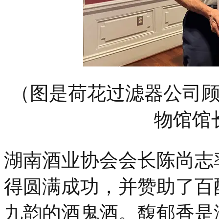
（图是荷花过滤器公司
物馆馆
湖南酒业协会会长陈尚志
得圆满成功，并赞助了百
九韵的酒鬼酒。馥郁香是